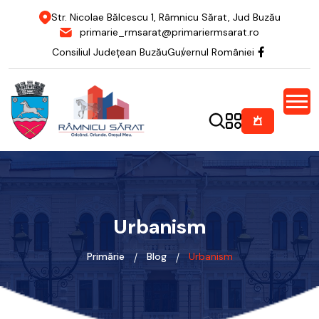
Str. Nicolae Bălcescu 1, Râmnicu Sărat, Jud Buzău
primarie_rmsarat@primariermsarat.ro
Consiliul Județean Buzău
Guvernul României
Urbanism
Primărie
Blog
Urbanism