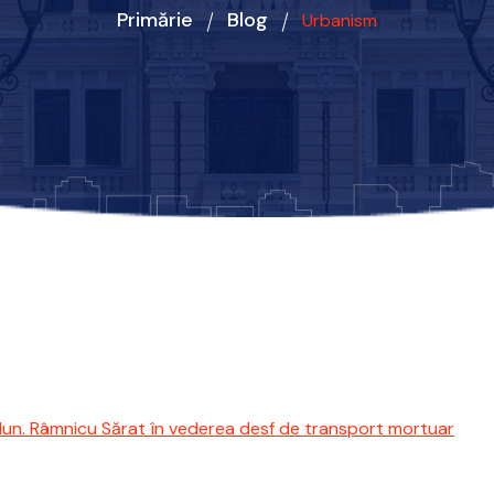
Primărie
Blog
Urbanism
 Mun. Râmnicu Sărat în vederea desf de transport mortuar