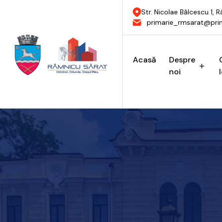
Str. Nicolae Bălcescu 1,
primarie_rmsarat@prim
Acasă
Despre
noi