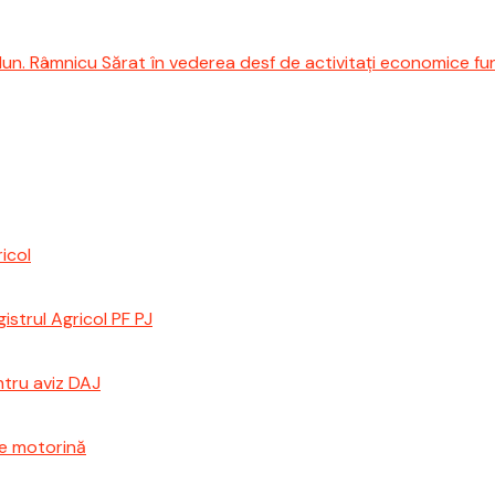
Mun. Râmnicu Sărat în vederea desf de activitați economice fu
ricol
istrul Agricol PF PJ
ntru aviz DAJ
ie motorină