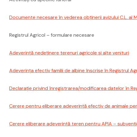
Documente necesare în vederea obţinerii avizului C.L. al 
Registrul Agricol – formulare necesare
Adeverință nedeținere terenuri agricole și alte venituri
Adeverința efectiv familii de albine înscrise în Registrul Ag
Declarație privind înregistrarea/modificarea datelor în Reg
Cerere pentru eliberare adeverință efectiv de animale pe
Cerere eliberare adeverință teren pentru APIA – subvenț