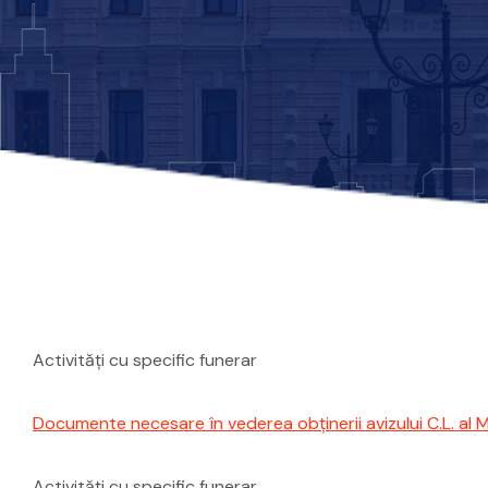
Activități cu specific funerar
Documente necesare în vederea obţinerii avizului C.L. al
Activități cu specific funerar