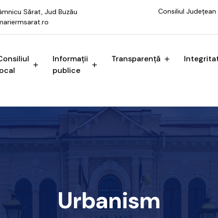
Consiliul Județean
 Râmnicu Sărat, Jud Buzău
ariermsarat.ro
Consiliul
Informații
Transparență
Integrita
local
publice
Urbanism