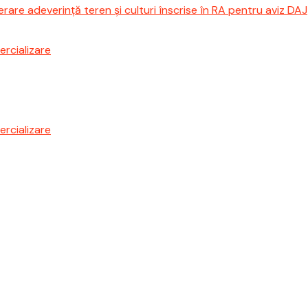
erare adeverință teren și culturi înscrise în RA pentru aviz DAJ
rcializare
rcializare